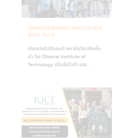
เรียนต่อนิวซีแลนด์ สถาบันวิชาชีพ
ชั้นนำ Toi O...
เรียนต่อนิวซีแลนด์ สถาบันวิชาชีพชั้น
นำ Toi Ohomai Institute of
Technology เมืองโรโตรัว เดอ
...
12