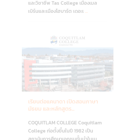
และวิชาชีพ Tas College เมืองเมล
เบิร์นและเมืองโฮบาร์ต เดอะเ
...
Toronto
-
8
โทรอนโต
เรียนต่อแคนาดา เปิดสอนภาษา
มัธยม และหลักสูตร...
COQUITLAM COLLEGE Coquitlam
College ก่อตั้งขึ้นในปี 1982 เป็น
Auckland
สถาบันการศึกษาเอกชนชั้นนำในเม
...