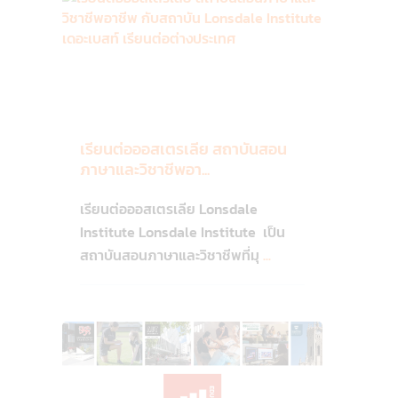
โอ๊ค
แลนด์
,
Darwin
-
ดาร์
วิน
,
Dunedin
เรียนต่อออสเตรเลีย สถาบันสอน
-
ภาษาและวิชาชีพอา...
ดะ
นี
เรียนต่อออสเตรเลีย Lonsdale
ดิน
,
Institute Lonsdale Institute เป็น
Melbourne
สถาบันสอนภาษาและวิชาชีพที่มุ
...
-
เมล
38
เบิร์น