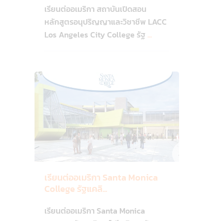
เรียนต่ออเมริกา สถาบันเปิดสอน
หลักสูตรอนุปริญญาและวิชาชีพ LACC
Los Angeles City College รัฐ
...
California
-
12
แคลิฟอร์เนีย
เรียนต่ออเมริกา Santa Monica
College รัฐแคลิ...
เรียนต่ออเมริกา Santa Monica