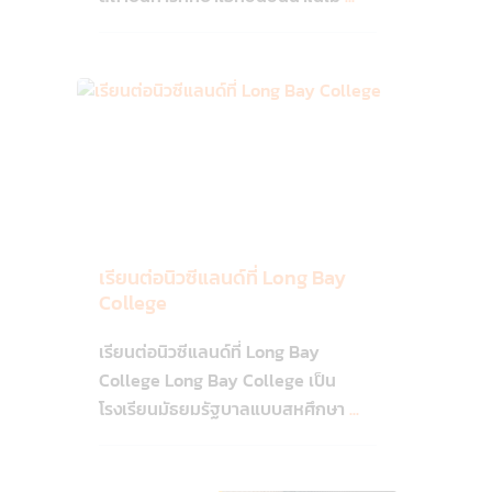
-
โอ๊ค
11
แลนด์
เรียนต่อนิวซีแลนด์ที่ Long Bay
College
เรียนต่อนิวซีแลนด์ที่ Long Bay
College Long Bay College เป็น
Melbourne
โรงเรียนมัธยมรัฐบาลแบบสหศึกษา
...
-
เมล
10
เบิร์น