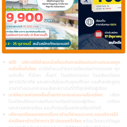
เทศอื่นๆ อีก 25 ประเทศทั่วโลก
เรายินดีให้ความช่วยเหลือตั้งแต่
เริ่มสมัครเรียน จนสำเร็จการศึกษา
รวมถึงดูแลนักเรียนระหว่าง
เรียนจนนักเรียนเรียนจบด้วยทีมผู้เชียวชาญในด้านการเรียนต่อ
ต่างประเทศ ที่มีประสบการณ์มากกว่า 10 ปี ขั้นตอนเหล่านี้เรา
ดำเนินการให้ฟรี และเราพร้อมที่จะทำตามคุณภาพ และมาตรฐาน
ดังสโลแกนที่ว่า
“We are Quality”
[su_service title=” บริการของเรามีอะไรบ้าง ?” icon=”icon:
star” icon_color=”#FF8C00″ size=”32″ class=””]
ฟรี!! บริการให้คำแนะนำเกี่ยวกับการเรียนต่อต่างประเทศทุก
ระดับชั้นทั่วโลก
เราให้คำแนะนำในการเรียนต่อต่างประเทศ ทุก
ระดับชั้น ทั่วโลก ตั้งแต่ โรงเรียนประถม โรงเรียนมัธยม
สถาบันวิชาชีพ และสถาบันในระดับอุดมศึกษา รวมถึงหลักสูตร
ภาษาต่างประเทศ และเลือกสถาบันที่ดีที่สุดให้กับผู้เรียน
เราให้ความช่วยเหลือตั้งแต่การประสานงานโรงเรียน
เลือก
โรงเรียนให้เหมาะสมกับความต้องการของผู้เรียน เตรียม
เอกสารสมัครเรียน และดำเนินเรื่องสมัครเรียนให้ฟรี
บริการเตรียมเอกสารปรึกษาด้านวีซ่าครบวงจร และบริการให้
คำปรึกษาด้านวีซ่ากว่า 25 ประเทศทั่วโลก
พร้อมวิเคราะห์ข้อมูล