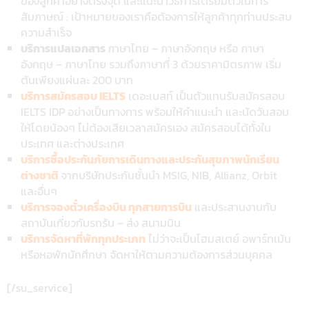
ของลูกค้าอย่างตรงจุด และแนะนำวิธีการเตรียมตัวในการ
สัมภาษณ์ : เป้าหมายของเราคือต้องการให้ลูกค้าทุกท่านประสบ
ความสำเร็จ
บริการแปลเอกสาร
ภาษาไทย – ภาษาอังกฤษ หรือ ภาษา
อังกฤษ – ภาษาไทย รวมถึงภาษาที่ 3 ด้วยราคามิตรภาพ เริ่ม
ต้นเพียงแผ่นละ 200 บาท
บริการสมัครสอบ IELTS
เดอะเบสท์ เป็นตัวแทนรับสมัครสอบ
IELTS IDP อย่างเป็นทางการ พร้อมให้คำแนะนำ และนัดวันสอบ
ให้โดยน้องๆ ไม่ต้องเสียเวลาสมัครเอง สมัครสอบได้ทั้งใน
ประเทศ และต่างประเทศ
บริการซื้อประกันภัยการเดินทางและประกันสุขภาพนักเรียน
ต่างชาติ
จากบริษัทประกันชั้นนำ MSIG, NIB, Allianz, Orbit
และอื่นๆ
บริการจองตั๋วเครื่องบิน ทุกสายการบิน
และประสานงานกับ
สถาบันเกี่ยวกับรถรับ – ส่ง สนามบิน
บริการจัดหาที่พักทุกประเภท
ไม่ว่าจะเป็นโฮมสเตย์ อพาร์ทเม้น
หรือหอพักนักศึกษา จัดหาให้ตามความต้องการส่วนบุคคล
[/su_service]