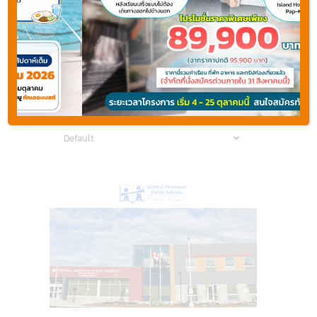
Types
Categories
States
British Columbia บริติชโคลัมเบีย
British
British
Areas
Columbia
Columbia
-
Default
-
บริติช
บริติช
11
โคลัมเบีย
โคลัมเบีย
,
New
Brunswick
-
นิว
บรันส
วิก
,
Ontario
-