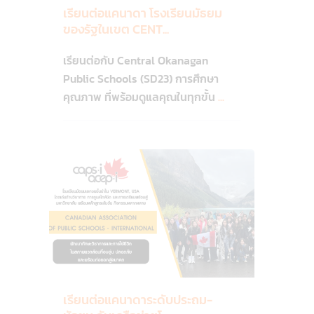
ออนแท
เรียนต่อแคนาดา โรงเรียนมัธยม
รีโอ
,
ของรัฐในเขต CENT...
Quebec
City
เรียนต่อกับ Central Okanagan
-
Public Schools (SD23) การศึกษา
ค
คุณภาพ ที่พร้อมดูแลคุณในทุกขั้น
...
วิ
เบก
9
ซิตี
British
เรียนต่อแคนาดาระดับประถม-
Columbia