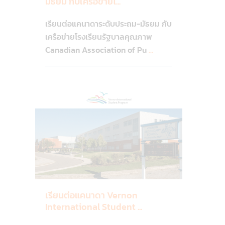
มัธยม กับเครือข่ายโ...
-
บริติช
เรียนต่อแคนาดาระดับประถม-มัธยม กับ
โคลัมเบีย
,
เครือข่ายโรงเรียนรัฐบาลคุณภาพ
Vernon
Canadian Association of Pu
...
-
เวอร์
11
นอน
เรียนต่อแคนาดา Vernon
International Student ...