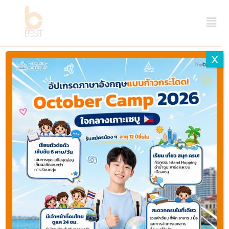
X
Home
Plymouth - พลิมัท
Properties listed in
Plymouth - พลิมัท
Types
Categories
States