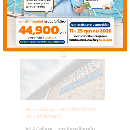
Plymouth พลิมัท
Areas
Plymouth
-
Default
พลิ
10
มัท
MLA College – สถาบันการศึกษา
ชั้นนำด้าน Marit...
MLA College – สถาบันการศึกษาชั้น