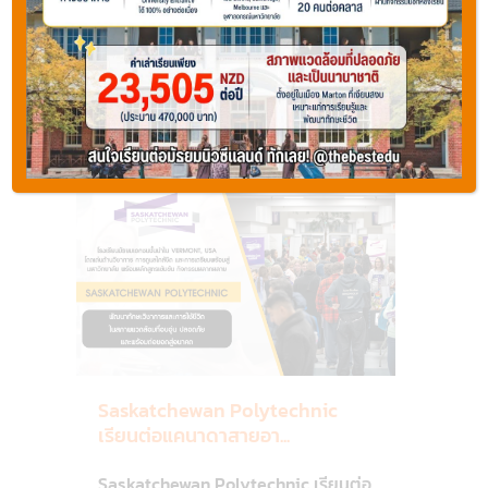
จินา
,
Saskatoon
Regina เรจินา
-
Areas
แซ
ส
Default
คา
11
ทูน
Saskatchewan Polytechnic
เรียนต่อแคนาดาสายอา...
Saskatchewan Polytechnic เรียนต่อ