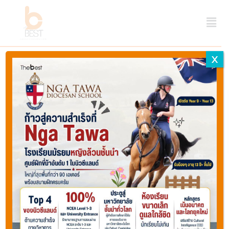
X
Moose
Jaw
-
Home
Regina - เรจินา
มูส
จอว์
,
Properties listed in
Prince
Albert
Regina - เรจินา
-
พรินซึ
อัลเบ่
อร์ต
,
Types
Regina
Categories
-
เร
States