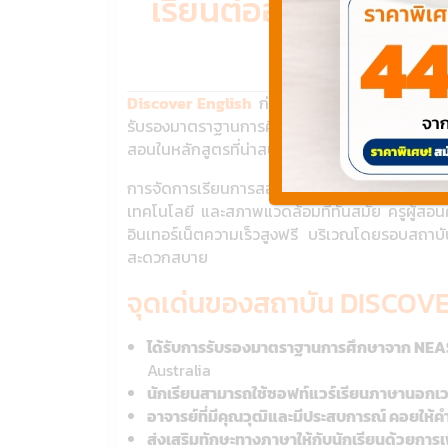
เรียนต่อออสเตรเลีย ก
Discover English
ก่อตั้งขึ้นในปี 2010 ในเมือ
รับรองมาตราฐานการศึกษาจาก NEAS เป็นที่ยอมรั
สอนในหลักสูตรที่น่าสนใจเช่น General English, 
การจัดการเรียนการสอนในชั้นเรียนขนาดเล็ก โดยค
เทคโนโลยี และสภาพแวดล้อมที่ทันสมัย ครูผู้สอ
อินเทอร์เน็ตความเร็วสูงฟรี บริเวณโดยรอบสถาบ
สะดวกสบาย
จุดเด่นของสถาบัน DISCOV
ได้รับการรับรองมาตราฐานการศึกษาจาก NEAS
Australia
นักเรียนสามารถใช้ซอฟท์แวร์เรียนภาษานอกเว
อาจารย์ที่มีคุณวุฒิและมีประสบการณ์ คอยให้
ส่งเสริมทักษะทางภาษาให้กับนักเรียนด้วยการเพ