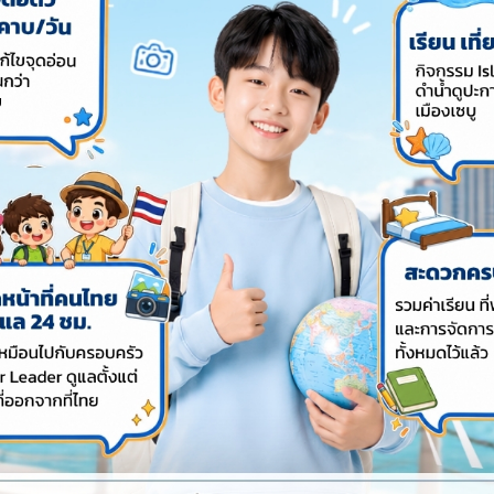
hebest
Share
Favorite
Print