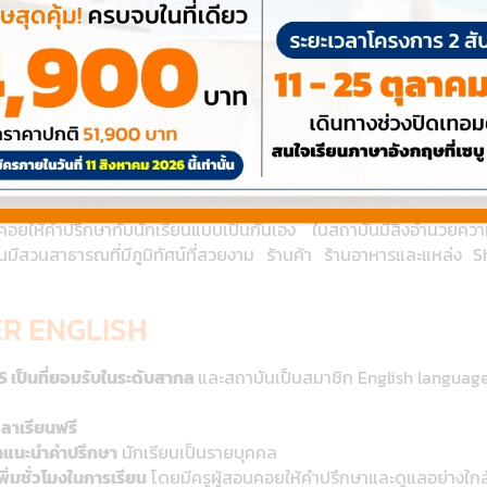
ับสถาบัน Discover English เรีย
เดอะเบสท์ เรียนต่อต่างประเทศ
ง Melbourne รัฐ Victoria ประเทศออสเตรเลีย เป็นสถาบันสอนภาษาที่ม
บในระดับสากล และสถาบันเป็นสมาชิก English language sector of
English for Academic Purposes, IELTS IELTS Preparation และ Bus
รูผู้สอนที่มีประสบการณ์และมีความเชี่ยวชาน ในการจัดกิจกรรมการเร
นคอยให้คำปรึกษากับนักเรียนแบบเป็นกันเอง ในสถาบันมีสิ่งอำนวยคว
ันมีสวนสาธารณที่มีภูมิทัศน์ที่สวยงาม ร้านค้า ร้านอาหารและแหล่ง
ER ENGLISH
 เป็นที่ยอมรับในระดับสากล
และสถาบันเป็นสมาชิก English language
ลาเรียนฟรี
คำแนะนำคำปรึกษา
นักเรียนเป็นรายบุคคล
ิ่มชั่วโมงในการเรียน
โดยมีครูผู้สอนคอยให้คำปรึกษาและดูแลอย่างใกล