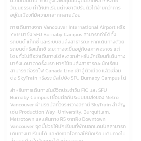
ความเป็นนานาชาติสูงและมีชุมชนผู้คนจากหลากหลาย
วัฒนธรรม ทำให้นักเรียนต่างชาติปรับตัวได้ง่ายกว่าการ
อยู่ในเมืองที่มีความหลากหลายน้อย
การเดินทางจาก Vancouver International Airport หรือ
YVR มายัง SFU Burnaby Campus สามารถทำได้ทั้ง
รถยนต์ แท็กซี่ และระบบขนส่งสาธารณะ หากเดินทางด้วย
รถยนต์หรือแท็กซี่ ระยะทางจะขึ้นอยู่กับสภาพจราจร แต่
โดยทั่วไปถือว่าเดินทางได้สะดวกสำหรับนักเรียนที่เดินทาง
มาถึงแคนาดาครั้งแรก หากใช้ขนส่งสาธารณะ นักเรียน
สามารถต่อรถไฟ Canada Line เข้าสู่ตัวเมือง แล้วเชื่อม
ต่อ SkyTrain หรือรถบัสไปยัง SFU Burnaby Campus ได้
สำหรับการเดินทางในชีวิตประจำวัน FIC และ SFU
Burnaby Campus เชื่อมต่อกับระบบขนส่งของ Metro
Vancouver ผ่านรถบัสที่วิ่งระหว่างสถานี SkyTrain สำคัญ
เช่น Production Way–University, Burquitlam,
Metrotown และเส้นทาง R5 จากฝั่ง Downtown
Vancouver จุดนี้ช่วยให้นักเรียนที่พักนอกแคมปัสสามารถ
เดินทางมาเรียนได้ และยังเปิดโอกาสให้นักเรียนเดินทางไป
สำรวจเมืองในวันหยุดได้อย่างสะดวก