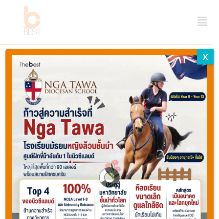
X
Last updated June 19, 2026 ago by
Webmaster
Thebest
Share
Favorite
Print