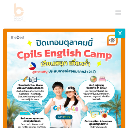
X
Last updated July 20, 2023 ago by
Webmaster
Thebest
Share
Favorite
Print