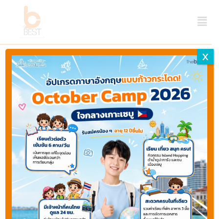
X
Last updated September 21, 2024 ago by
Webmaster
Thebest
Share
Favorite
Print