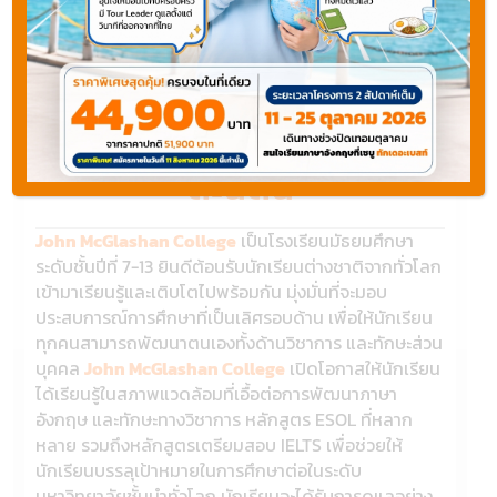
เรียนต่อนิวซีแลนด์
โรงเรียนมัธยมชาย John
McGlashan College เมือง
ดะนีดิน
John McGlashan College
เป็นโรงเรียนมัธยมศึกษา
ระดับชั้นปีที่ 7-13 ยินดีต้อนรับนักเรียนต่างชาติจากทั่วโลก
เข้ามาเรียนรู้และเติบโตไปพร้อมกัน มุ่งมั่นที่จะมอบ
ประสบการณ์การศึกษาที่เป็นเลิศรอบด้าน เพื่อให้นักเรียน
ทุกคนสามารถพัฒนาตนเองทั้งด้านวิชาการ และทักษะส่วน
บุคคล
John McGlashan College
เปิดโอกาสให้นักเรียน
ได้เรียนรู้ในสภาพแวดล้อมที่เอื้อต่อการพัฒนาภาษา
อังกฤษ และทักษะทางวิชาการ หลักสูตร ESOL ที่หลาก
หลาย รวมถึงหลักสูตรเตรียมสอบ IELTS เพื่อช่วยให้
นักเรียนบรรลุเป้าหมายในการศึกษาต่อในระดับ
มหาวิทยาลัยชั้นนำทั่วโลก นักเรียนจะได้รับการดูแลอย่าง