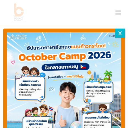
X
Last updated April 19, 2024 ago by
Webmaster
Thebest
Share
Favorite
Print