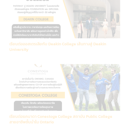
เรียนต่อออสเตรเลียกับ Deakin College เส้นทางสู่ Deakin
University
เรียนต่อแคนาดา Conestoga College สถาบัน Public College
สายอาชีพชั้นนำใน Ontario