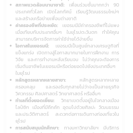
สภาพแวดล้อมนานาชาติ:
เพื่อนร่วมชั้นมากกว่า 90
ประเทศทั่วโลก เปิดโลกทัศน์ เรียนรู้วัฒนธรรมใหม่ๆ
และสร้างเครือข่ายเพื่อนต่างชาติ
ค่าครองชีพที่ประหยัด:
เยอรมนีมีค่าครองชีพที่ไม่แพง
เมื่อเทียบกับประเทศอื่นๆ ในยุโรปตะวันตก ทำให้คุณ
สามารถบริหารจัดการค่าใช้จ่ายได้ง่ายขึ้น
โอกาสในเยอรมนี:
เยอรมนีเป็นศูนย์กลางเศรษฐกิจที่
แข็งแกร่ง เปิดทางสู่โอกาสมากมายในการฝึกงาน การ
วิจัย และการทำงานหลังเรียนจบ ไม่ว่าคุณจะต้องการ
เริ่มต้นอาชีพในเยอรมนีหรือต่อยอดไปยังประเทศอื่นๆ
ในยุโรป
หลักสูตรหลากหลายสาขา:
หลักสูตรหลากหลาย
ครอบคลุม และรองรับทุกสายไม่ว่าจะเป็นสายธุรกิจ
วิศวกรรม ศิลปศาสตร์ วิทยาศาสตร์ หรืออื่นๆ
ทำเลที่ตั้งยอดเยี่ยม:
วิทยาเขตตั้งอยู่ในใจกลางเมือง
ไลป์ซิก เมืองที่มีคึกคัก อุดมไปด้วยศิลปะ วัฒนธรรม
และประวัติศาสตร์ สะดวกต่อการเดินทางท่องเที่ยวใน
ยุโรป
การสนับสนุนนักศึกษา:
ทางมหาวิทยาลัยฯ มีบริการ