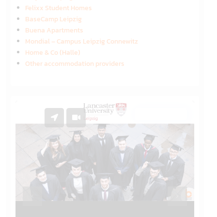
Felixx Student Homes
BaseCamp Leipzig
Buena Apartments
Mondial – Campus Leipzig Connewitz
Home & Co (Halle)
Other accommodation providers
On Campus
Previous
Previous