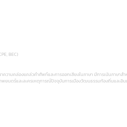
CPE, BEC)
ัฒนาความคล่องแคล่วคำศัพท์และการออกเสียงในภาษา มีการเน้นภาษาสำห
นภาพยนตร์และละครเหตุการณ์ปัจจุบันการเมืองวัฒนธรรมท้องถิ่นและอินเ