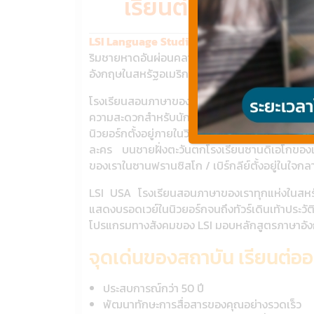
เรียนต่ออเมริกา La
LSI Language Studies International USA
จาก
ริมชายหาดอันผ่อนคลายของซานดิเอโกและสถานที่
อังกฤษในสหรัฐอเมริกา เรียนต่ออเมริกา Languag
โรงเรียนสอนภาษาของเราสี่แห่งของเราตั้งอยู่ใจกล
ความสะดวกสำหรับนักเรียนที่ยอดเยี่ยมและอาจาร
นิวยอร์กตั้งอยู่ภายในวิทยาเขตแมนฮัตตันของมห
ละคร บนชายฝั่งตะวันตกโรงเรียนซานดิเอโกของเรา
ของเราในซานฟรานซิสโก / เบิร์กลีย์ตั้งอยู่ในใจกล
LSI USA โรงเรียนสอนภาษาของเราทุกแห่งในสหรัฐอ
แสดงบรอดเวย์ในนิวยอร์กจนถึงทัวร์เดินเท้าประว
โปรแกรมทางสังคมของ LSI มอบหลักสูตรภาษาอั
จุดเด่นของสถาบัน เรียนต่อ
ประสบการณ์กว่า 50 ปี
พัฒนาทักษะการสื่อสารของคุณอย่างรวดเร็ว