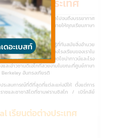
เรียนต่อต่างประเทศ
ง Boston บนชายฝั่งตะวันออกไปจนถึงบรรยากาศ
นตก LSI เสนอทางเลือกมากมายให้คุณเรียนภาษา
งเรามีเทคโนโลยีการเรียนรู้ที่ทันสมัยสิ่งอำนวย
าพแวดล้อมของมหาวิทยาลัยของโรงเรียนของเราใน
นตั้งอยู่อย่างสมบูรณ์ในเขตไชน่าทาวน์และโรง
งและอ่าวซานดิเอโกที่สวยงามในขณะที่ศูนย์ภาษา
C Berkeley อันทรงเกียรติ
ารณ์ที่ดีที่สุดที่แต่ละแห่งมีให้ ตั้งแต่การ
ทราซและซาซาลิโตที่ซานฟรานซิสโก / เบิร์กลีย์
al เรียนต่อต่างประเทศ