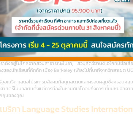
nguage Studies International 
ความโด่งดังของ Big Apple และความยิ่งใหญ่ทางประวัติศาสตร์ขอ
ท่องเที่ยวมากมายของ San Francisco / Berkeley บนชายฝั่งตะวั
e Studies International เรียนต่อต่างประเทศ
างเมืองในบางเมืองที่น่าตื่นเต้นที่สุดของอเมริกา ศูนย์ภาษาทั้งหมดขอ
ย์และเจ้าหน้าที่ที่มีประสบการณ์สูง บนชายฝั่งตะวันออกเลือกสภ
าวิทยาลัย MCNY หรือโรงเรียนสร้างมรดกอันยอดเยี่ยมของเราในบอสตั
ตั้งอยู่ไม่ไกลจากสวนสาธารณะโบอา, สวนสัตว์ซานดิเอโกที่มีชื่อเสีย
างของนักเรียนที่คึกคัก เมือง Berkeley เพียงไม่กี่นาทีจากวิทยาเขต U
เมริกาเสนอโปรแกรมสังคมที่สนุกสนานและครอบคลุมซึ่งครอบคลุมประสบก
ัติศาสตร์ในบอสตันตั้งแต่การท่องในซานดิเอโกจนถึงการเยี่ยมชมอัลคา
งกฤษของคุณ
อเมริกา Language Studies Internation