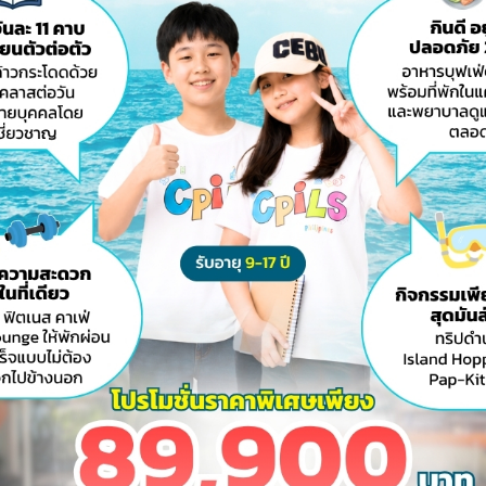
ter Thebest
Share
Favorite
Print