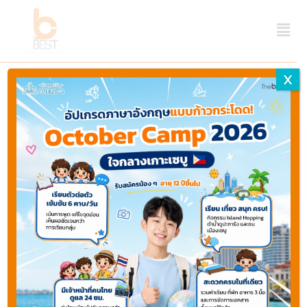
X
Last updated November 16, 2024 ago by
Webmaster
Thebest
Share
Favorite
Print