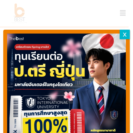
X
Last updated April 20, 2024 ago by
Webmaster
Thebest
Share
Favorite
Print