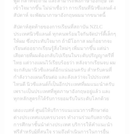
พูด กล้าที่จะถาม และสามารถฟังภาษาอังกฤษ ได้
เข้าใจมากขึ้น ไม่น่าเชื่อว่า การเรียนที่นิวซีแลนด์ 4
สัปดาห์ จะพัฒนาภาษาอังกฤษผมมากขนาดนี้
สัปดาห์สุดท้ายของการเรียนที่สถาบัน NZLC
ประเทศนิวซีแลนด์ ทุกคนพร้อมใจกันจัดปาร์ตี้เล็กๆ
ให้ผม ซึ่งประทับใจมาก ถ้ามีโอกาส ผมก็อยากจะ
เรียนต่ออยากเรียนรู้สิ่งใหม่ๆ เพิ่มมากขึ้น แต่น่า
เสียดายที่ผมต้องกลับไปเรียนในระดับปริญญาตรีที่
ไทย แต่วางแผนไว้เรียบร้อยว่า หลังจากเรียนจบ ผม
จะกลับมานิวซีแลนด์อีกแน่นอนครับ สำหรับคนที่
กำลังวางแผนเรียนต่อ และลังเลว่าจะไปประเทศ
ไหนดี นิวซีแลนด์ก็เป็นอีกประเทศที่ผมแนะนำครับ
เพราะเป็นประเทศที่พูดภาษาอังกฤษอยู่แล้ว และ
ทุกหลักสูตรก็ได้รับการยอมรับในระดับโลกด้วย
เดอะเบสท์ ศูนย์ให้บริการแนะแนวการศึกษาต่อ
ต่างประเทศแบบครบวงจร ทำงานร่วมกับสถาบัน
การศึกษาชั้นนำต่างประเทศ บริการให้คำแนะนำ
ฟรีสำหรับผู้ที่สนใจ รวมถึงดำเนินการในการยื่น