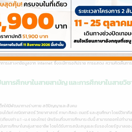
่วนมากจะเปิดตลอดทั้งปี
างไรบ้าง?
ยนจะมีหน้าที่รับผิดชอบในการหาหนังสือเรียนเอง โดยจะมอบหมายงานให้นักเรี
รเสาะหาข้อมูลจาก internet ซึ่งจะมีการอภิปราย การแสดง ความคิดเห็นการโต้วา
็นการศึกษาในสายสามัญ และการศึกษาในสายวิชาช
ยมเด็กให้มีพัฒนาทางร่างกาย สติปัญญาและสังคม
ี่สอนได้แก่ คณิตศาสตร์ วิทยาศาสตร์ ภาษา ศิลปะ ดนตรี และสุขศึกษา โดยมีวิชา
บ (เทียบเท่า ม.1 -ม.4 ของไทย) นักเรียนที่จบการศึกษาระดับนี้ สามารถออกไปทำ
สถาบันการศึกษาในกลุ่มสายอาชีพ โดยได้รับการสนับสนุนและรับรองโดยรัฐบาลของ