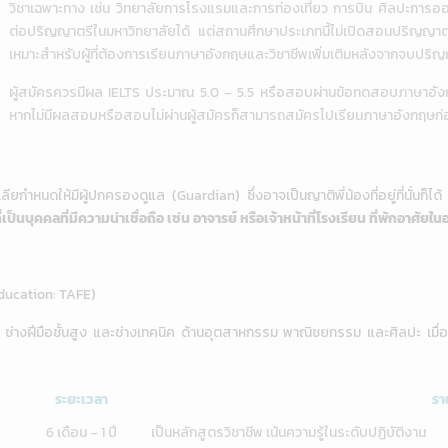
วิชาเฉพาะทาง เช่น วิทยาลัยการโรงแรมและการท่องเที่ยว การบิน ศิลปะการออกแ
ต่อปริญญาตรีในมหาวิทยาลัยได้ แต่สถานศึกษาประเภทนี้ไม่เปิดสอนปริญญาตร
เหมาะสำหรับผู้ที่ต้องการเรียนภาษาอังกฤษและวิชาชีพเพิ่มเติมหลังจากจบปริญญา
ผู้สมัครควรมีผล IELTS ประมาณ 5.0 – 5.5 หรือสอบผ่านข้อทดสอบภาษาอังกฤ
หากไม่มีผลสอบหรือสอบไม่ผ่านผู้สมัครก็สามารถสมัครไปเรียนภาษาอังกฤษก่อน
ียกำหนดให้มีผู้ปกครองดูแล (Guardian) ซึ่งอาจเป็นญาติพี่น้องที่อยู่ที่นั่นก็ได้ 
ี่เป็นบุคคลที่มีความน่าเชื่อถือ เช่น อาจารย์ หรือเจ้าหน้าที่โรงเรียน ที่พักอาศัย
Education: TAFE)
 ช่างฝีมือชั้นสูง และช่างเทคนิค ด้านอุตสาหกรรม พาณิชยกรรม และศิลปะ เมื่อ
ระยะเวลา
รา
6 เดือน – 1 ปี
เป็นหลักสูตรวิชาชีพ เน้นความรู้ในระดับปฏิบัติงาน