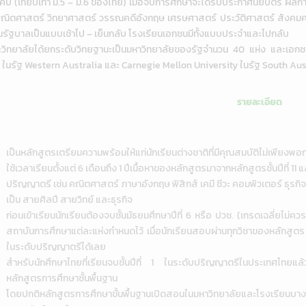
ับ (เทียบเท่า ม.5 – ม.6 ของไทย) เมื่อจบการศึกษาจะได้รับประกาศนียบัตร ผลก
่ คณิตศาสตร์ วิทยาศาสตร์ วรรณคดีอังกฤษ เศรษศาสตร์ ประวัติศาสตร์ สังคมศาส
ียนรัฐบาลเป็นแบบเช้าไป – เย็นกลับ โรงเรียนเอกชนมีทั้งแบบประจำและไปกลับ
และวิทยาลัยได้ยกระดับวิทยฐานะเป็นมหาวิทยาลัยของรัฐจำนวน 40 แห่ง และเ
e ในรัฐ Western Australia และ Carnegie Mellon University ในรัฐ South Aus
รายละเอียด
เป็นหลักสูตรเตรียมความพร้อมให้แก่นักเรียนต่างชาติที่มีคุณสมบัติไม่เพียง
ใช้เวลาเรียนตั้งแต่ 6 เดือนถึง 1 ปีเนื้อหาของหลักสูตรมาจากหลักสูตรชั้นปีที่ 1
ปริญญาตรี เช่น คณิตศาสตร์ ภาษาอังกฤษ ฟิสิกส์ เคมี ชีวะ คอมพิวเตอร์ ธุรกิจ
เป็น สายศิลปี สายวิทย์ และธุรกิจ
ก่อนเข้าเรียนนักเรียนต้องจบชั้นมัธยมศึกษาปีที่ 6 หรือ ปวช. (เกรดเฉลี่ยไม่
สถาบันการศึกษาแต่ละแห่งกำหนดไว้ เมื่อนักเรียนสอบผ่านทุกวิชาของหลักสูต
ในระดับปริญญาตรีได้เลย
สำหรับนักศึกษาไทยที่เรียนจบชั้นปีที่ 1 ในระดับปริญญาตรีในประเทศไทยแ
หลักสูตรการศึกษาชั้นพื้นฐาน
โดยปกติหลักสูตรการศึกษาขั้นพื้นฐานเปิดสอนในมหาวิทยาลัยและโรงเรียนบา