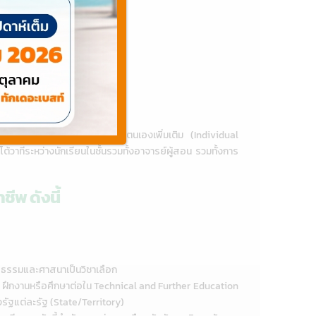
ยนแต่ละคนไปศึกษาค้นคว้าด้วยตนเองเพิ่มเติม (Individual
ทีระหว่างนักเรียนในชั้นรวมทั้งอาจารย์ผู้สอน รวมทั้งการ
ีพ ดังนี้
ศีลธรรมและศาสนาเป็นวิชาเลือก
งาน ฝึกงานหรือศึกษาต่อใน Technical and Further Education
รัฐแต่ละรัฐ (State/Territory)