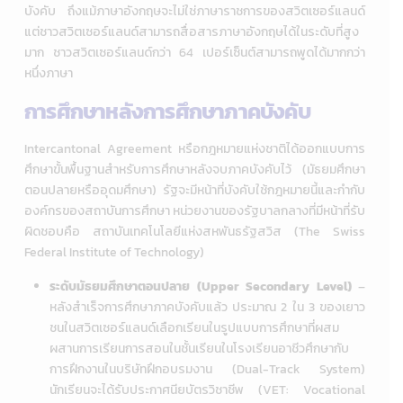
บังคับ ถึงแม้ภาษาอังกฤษจะไม่ใช่ภาษาราชการ
ของสวิตเซอร์แลนด์
แต่ชาวสวิตเซอร์แลนด์สามารถสื่อสารภาษาอังกฤษได้ในระดับที่สูง
มาก ชาวสวิตเซอร์แลนด์กว่า 64 เปอร์เซ็นต์สามารถพูดได้มากกว่า
หนึ่งภาษา
การศึกษาหลังการศึกษาภาคบังคับ
Intercantonal Agreement หรือกฎหมายแห่งชาติได้ออกแบบการ
ศึกษาขั้นพื้นฐาน
สำหรับ
การศึกษาหลังจบภาคบังคับ
ไว้ (มัธยมศึกษา
ตอนปลายหรืออุดมศึกษา) รัฐจะมีหน้าที่บังคับใช้กฎหมายนี้และกำกับ
องค์กรของสถาบันการศึกษา หน่วยงานของรัฐบาลกลางที่มีหน้าที่รับ
ผิดชอบคือ สถาบันเทคโนโลยีแห่งสหพันธรัฐสวิส (The Swiss
Federal Institute of Technology)
ระดับมัธยมศึกษาตอนปลาย (Upper Secondary Level)
–
หลังสำเร็จการศึกษาภาคบังคับแล้ว ประมาณ 2 ใน 3 ของเยาว
ชนในสวิตเซอร์แลนด์เลือกเรียนในรูปแบบการศึกษาที่ผสม
ผสานการเรียนการสอนในชั้นเรียนในโรงเรียนอาชีวศึกษากับ
การฝึกงานในบริษัทฝึกอบรมงาน (Dual-Track System)
นักเรียนจะได้รับประกาศนียบัตรวิชาชีพ (VET: Vocational