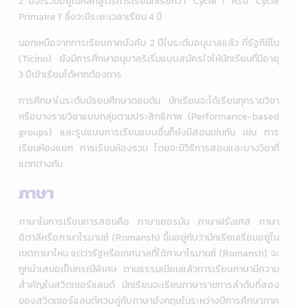
2 ปีจะรวมอยู่ในหลักสูตรการเรียนที่เรียกว่า ‘Cycle 1’ หรือ ‘Cycle
Primaire 1’ ซึ่งจะมีระยะเวลาเรียน 4 ปี
นอกเหนือจากการเรียนภาคบังคับ 2 ปีในระดับอนุบาลแล้ว ที่รัฐทีชีโน
(Ticino) ยังมีการศึกษาอนุบาลริเริ่มแบบสมัครใจให้นักเรียนที่มีอายุ
3 ปีเข้าเรียนได้หากต้องการ
การศึกษาในระดับมัธยมศึกษาตอนต้น นักเรียนจะได้เรียนทุกรายวิชา
หรือบางรายวิชาแบบกลุ่มตามประสิทธิภาพ (Performance-based
groups) และรูปแบบการเรียนแบบอื่นก็ยังมีสอนเช่นกัน เช่น การ
เรียนห้องแยก การเรียนห้องรวม โดยจะมีวิธีการสอนและบางวิชาที่
แตกต่างกัน
ภาษา
ภาษาในการเรียนการสอนคือ ภาษาเยอรมัน ภาษาฝรั่งเศส ภาษา
อิตาลีหรือภาษาโรมานช์ (Romansh) ขึ้นอยู่กับว่านักเรียนเรียนอยู่ใน
เขตภาษาไหน แต่ว่ารัฐหรือเทศบาลที่ใช้ภาษาโรมานช์ (Romansh) จะ
ถูกนำเสนอเป็นกรณีพิเศษ ตามธรรมเนียมแล้วการเรียนภาษามีความ
สำคัญในสวิตเซอร์แลนด์
นักเรียนจะเรียนภาษาราชการลำดับที่สอง
ของสวิตเซอร์แลนด์ควบคู่กับภาษาอังกฤษในระหว่างปีการศึกษาภาค