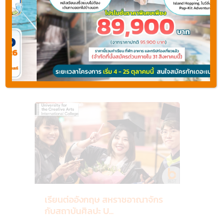
Epsom
-
States
เอป
ซัม
,
Canterbury แคนเทอร์เบอรี
Farnham
Areas
-
ฟาร์
Default
แนม
,
8
Rochester
เรียนต่ออังกฤษ สหราชอาณาจักร
กับสถาบันศิลปะ U...